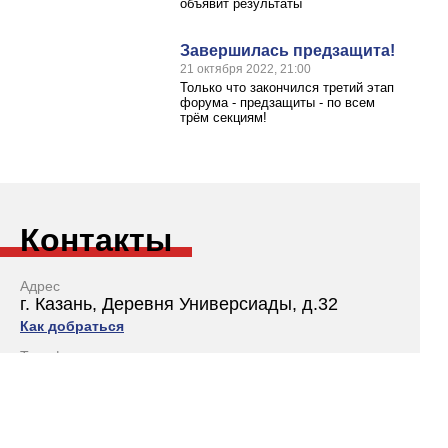
объявит результаты
Завершилась предзащита!
21 октября 2022, 21:00
Только что закончился третий этап
форума - предзащиты - по всем
трём секциям!
Контакты
Адрес
г. Казань, Деревня Универсиады, д.32
Как добраться
Телефон
+7 (843) 221-34-82
E-mail
kazanforumdoc@kpfu.ru
VSGuskov@kpfu.ru