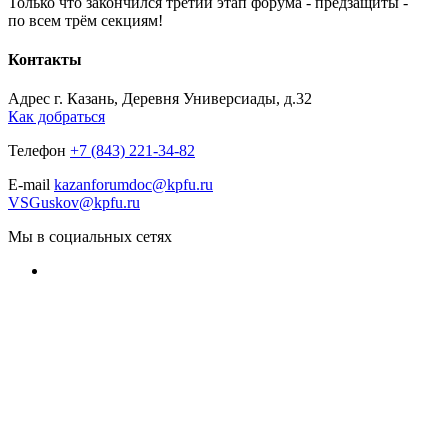
Только что закончился третий этап форума - предзащиты -
по всем трём секциям!
Контакты
Адрес
г. Казань, Деревня Универсиады, д.32
Как добраться
Телефон
+7 (843) 221-34-82
E-mail
kazanforumdoc@kpfu.ru
VSGuskov@kpfu.ru
Мы в социальных сетях
© 2022 Kazanforum.doc СУНЦ IT-лицей КФУ
Остались вопросы?
Your password
New password
New password again