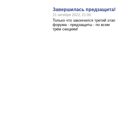
Завершилась предзащита!
21 октября 2022, 21:00
Только что закончился третий этап
форума - предзащиты - по всем
трём секциям!
Контакты
Адрес
г. Казань, Деревня Универсиады, д.32
Как добраться
Телефон
+7 (843) 221-34-82
E-mail
kazanforumdoc@kpfu.ru
VSGuskov@kpfu.ru