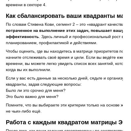
времени в секторе 4.
Как сбалансировать ваши квадранты мат
По словам Стивена Кови, сегмент 2 – это «квадрант качества», 
потраченное на выполнение этих задач, повышает вашу о
эффективность
. Здесь личный и профессиональный рост встр
планированием, профилактикой и действиями.
Чтобы оценить, где вы находитесь в матрице приоритетов по ме
начните отслеживать своё время и цели. Если вы ведёте ежедн
времени, вы можете легко увидеть список всех занятий, которы
когда вы их выполнили.
Если у вас есть данные за несколько дней, сядьте и организуйте
квадранты, задав следующие вопросы:
Было ли это срочно для меня?
Это было важно для меня?
Помните, что вы выбираете эти критерии только на основе жела
не чьих-либо ещё.
Работа с каждым квадратом матрицы Эйз
После того, как ваши задания отсортированы по соответствующ