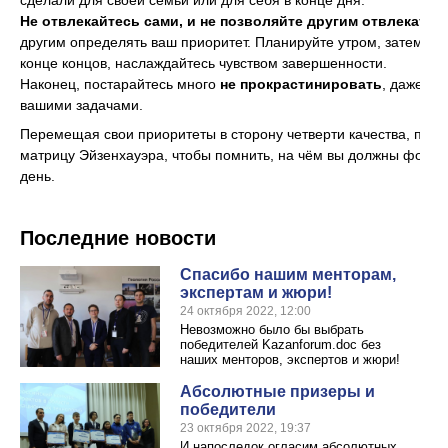
сделали для своей семьи или для себя в конце дня.
Не отвлекайтесь сами, и не позволяйте другим отвлекать 
другим определять ваш приоритет. Планируйте утром, затем нач
конце концов, наслаждайтесь чувством завершенности.
Наконец, постарайтесь много
не прокрастинировать
, даже из
вашими задачами.
Перемещая свои приоритеты в сторону четверти качества, прод
матрицу Эйзенхауэра, чтобы помнить, на чём вы должны фокуси
день.
Последние новости
Спасибо нашим менторам,
экспертам и жюри!
24 октября 2022, 12:00
Невозможно было бы выбрать
победителей Kazanforum.doc без
наших менторов, экспертов и жюри!
Абсолютные призеры и
победители
23 октября 2022, 19:37
И напоследок огласим абсолютных