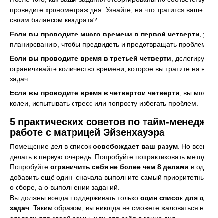
проведите хронометраж дня. Узнайте, на что тратится ваше вре
своим балансом квадрата?
Если вы проводите много времени в первой четверти
, уде
планированию, чтобы предвидеть и предотвращать проблемы.
Если вы проводите время в третьей четверти
, делегируйте
ограничивайте количество времени, которое вы тратите на вы
задач.
Если вы проводите время в четвёртой четверти
, вы может
колеи, испытывать стресс или попросту избегать проблем.
5 практических советов по тайм-менеджм
работе с матрицей Эйзенхауэра
Помещение дел в список
освобождает ваш разум
. Но всегда 
делать в первую очередь. Попробуйте попрактиковать
метод Ал
Попробуйте
ограничить себя не более чем 8 делами
в одной 
добавить ещё один, сначала выполните самый приоритетный. П
о сборе, а о выполнении заданий.
Вы должны всегда поддерживать только
один список для дело
задач
. Таким образом, вы никогда не сможете жаловаться на то,