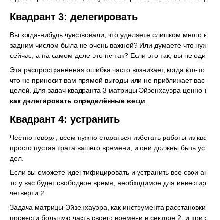
Квадрант 3: делегировать
Вы когда-нибудь чувствовали, что уделяете слишком много вним
задним числом была не очень важной? Или думаете что нужно ч
сейчас, а на самом деле это не так? Если это так, вы не одиноки
Эта распространенная ошибка часто возникает, когда кто-то прос
что не приносит вам прямой выгоды или не приближает вас к 
целей. Для задач квадранта 3 матрицы Эйзенхауэра ценно
науч
как делегировать определённые вещи
.
Квадрант 4: устранить
Честно говоря, всем нужно стараться избегать работы из квадран
просто пустая трата вашего времени, и они должны быть устран
дел.
Если вы сможете идентифицировать и устранить все свои активн
то у вас будет свободное время, необходимое для инвестирован
четверти 2.
Задача матрицы Эйзенхауэра, как инструмента расстановки при
провести большую часть своего времени в секторе 2, и при это