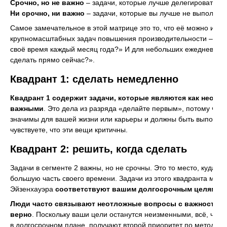
Срочно, но не важно
– задачи, которые лучше делегировать ко
Ни срочно, ни важно
– задачи, которые вы лучше не выполнять
Самое замечательное в этой матрице это то, что её можно испо
крупномасштабных задач повышения производительности – «Ка
своё время каждый месяц года?» И для небольших ежедневных
сделать прямо сейчас?».
Квадрант 1: сделать немедленно
Квадрант 1 содержит задачи, которые являются как неотло
важными
. Это дела из разряда «делайте первым», потому что о
значимы для вашей жизни или карьеры и должны быть выполне
чувствуете, что эти вещи критичны.
Квадрант 2: решить, когда сделать
Задачи в сегменте 2 важны, но не срочны. Это то место, куда в
большую часть своего времени. Задачи из этого квадранта мат
Эйзенхауэра
соответствуют вашим долгосрочным целям
.
Люди часто связывают неотложные вопросы с важностью, 
верно
. Поскольку ваши цели останутся неизменными, всё, что 
в долгосрочном плане, получают второй приоритет по методу Э