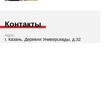
Контакты
Адрес
г. Казань, Деревня Универсиады, д.32
Как добраться
Телефон
+7 (843) 221-34-82
E-mail
kazanforumdoc@kpfu.ru
VSGuskov@kpfu.ru
Мы в социальных сетях